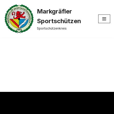
Markgräfler
Zum
Inhalt
Sportschützen
springen
Sportschützenkreis
Trailer