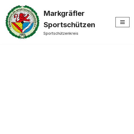
Markgräfler
Zum
Inhalt
Sportschützen
springen
Sportschützenkreis
Historie