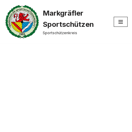
Markgräfler
Zum
Inhalt
Sportschützen
springen
Sportschützenkreis
Blasrohrsport