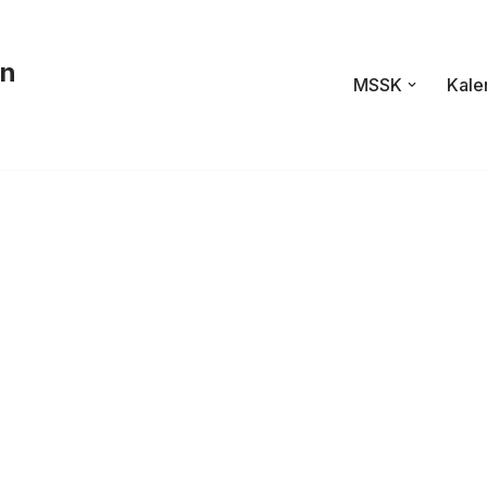
en
MSSK
Kale