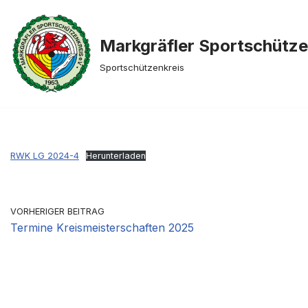
Zum
Markgräfler Sportschütz
Inhalt
Sportschützenkreis
springen
RWK LG 2024-4
Herunterladen
VORHERIGER BEITRAG
Termine Kreismeisterschaften 2025