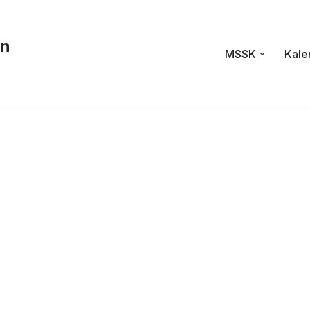
en
MSSK
Kale