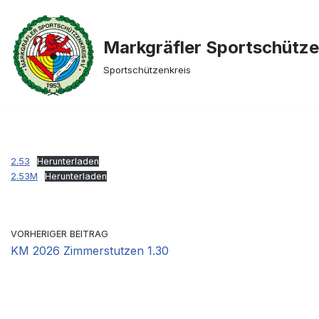
Zum
Markgräfler Sportschütz
Inhalt
Sportschützenkreis
springen
2.53
Herunterladen
2.53M
Herunterladen
VORHERIGER BEITRAG
KM 2026 Zimmerstutzen 1.30