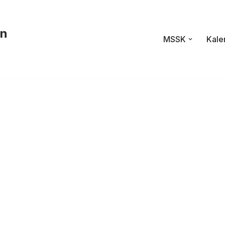
en
MSSK
Kale