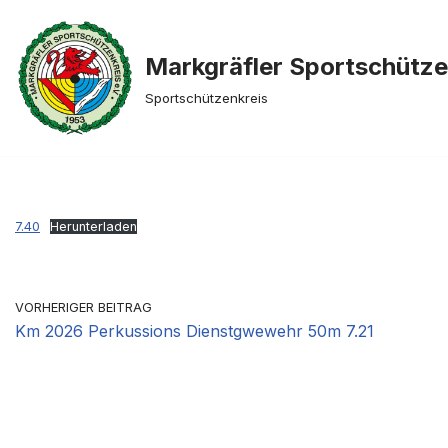
Zum
Markgräfler Sportschütz
Inhalt
Sportschützenkreis
springen
7.40
Herunterladen
VORHERIGER BEITRAG
Km 2026 Perkussions Dienstgwewehr 50m 7.21