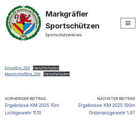
Markgräfler
Zum
Inhalt
Sportschützen
springen
Sportschützenkreis
EinzelErg_258
Herunterladen
MannschaftErg_258
Herunterladen
VORHERIGER BEITRAG
NÄCHSTER BEITRAG
Ergebnisse KM 2025 10m
Ergebnisse KM 2025 100m
Lichtgewehr 11.10
Ordonanzgewehr 1.97